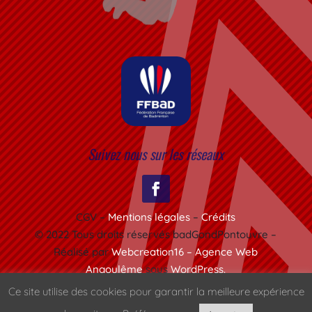
Suivez nous sur les réseaux
CGV –
Mentions légales
–
Crédits
© 2022 Tous droits réservés badGondPontouvre –
Réalisé par
Webcreation16 – Agence Web
Angoulême
sous
WordPress.
Ce site utilise des cookies pour garantir la meilleure expérience